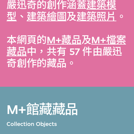
嚴迅奇的創作涵蓋
建築模
型
、
建築繪圖
及
建築照片
。
本網頁的
M+藏品
及
M+檔案
藏品
中，共有 57 件由嚴迅
奇創作的藏品。
M+館藏藏品
Collection Objects