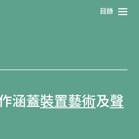
目​錄
作涵蓋
裝置藝術
及
聲