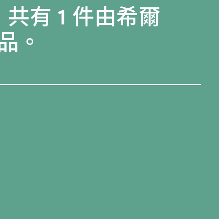
共有 1 件由希爾
品。