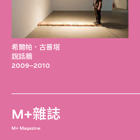
希爾帕．古普塔
說話牆
2009–2010
M+雜誌
M+ Magazine