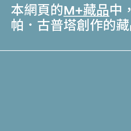
本網頁的
M+藏品
中，
帕．古普塔創作的藏