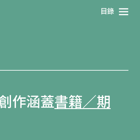
目​錄
創作涵蓋
書籍／期