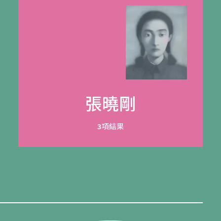
張曉剛
3項結果