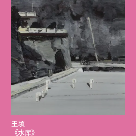
王頃
《水库》