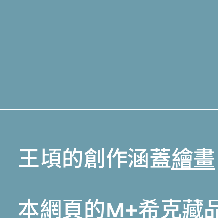
王頃的創作涵蓋
繪畫
本網頁的
M+希克藏