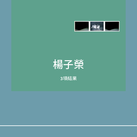
楊子榮
3項結果