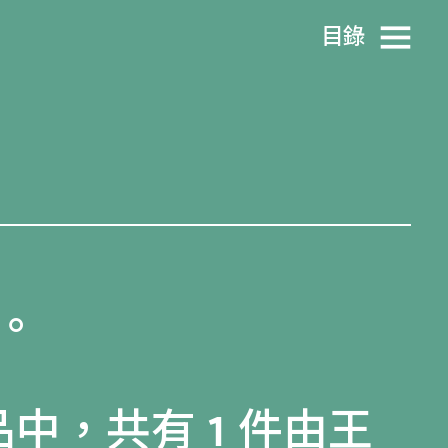
目​錄
。
品
中，共有 1 件由王