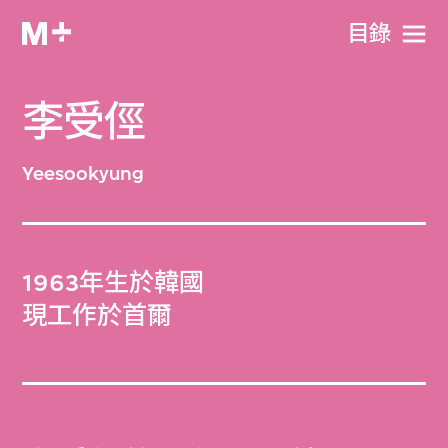
目​錄
李受俓
Yeesookyung
1963年生於韓國
現工作於首爾