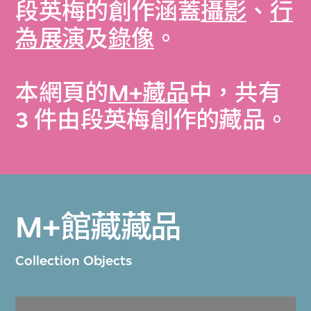
段英梅的創作涵蓋
攝影
、
行
為展演
及
錄像
。
本網頁的
M+藏品
中，共有
3 件由段英梅創作的藏品。
M+館藏藏品
Collection Objects