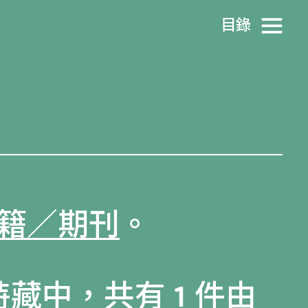
目​錄
籍／期刊
。
特藏
中，共有 1 件由