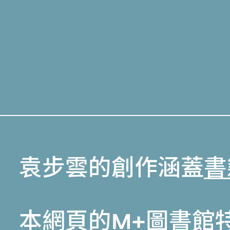
袁步雲的創作涵蓋
書
本網頁的
M+圖書館