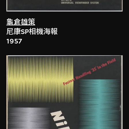
龜倉雄策
尼康SP相機海報
1957