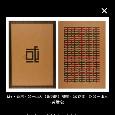
M+藏品
進一步篩選
搜索
關於M+藏品
探索世界頂級的二十及二十一世紀視覺
M+，香港，又一山人（黃炳培）捐贈，2017年，© 又一山人
(黃炳培)
文化藏品。