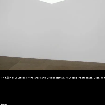
+，香港，© Courtesy of the artist and Greene Naftali, New York. Photograph: Jean Vo
Chan