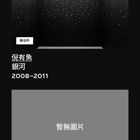
展出中
倪有魚
銀河
2008–2011