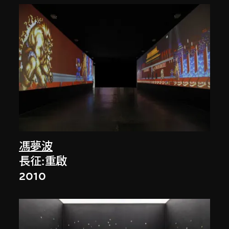
馮夢波
長征:重啟
2010