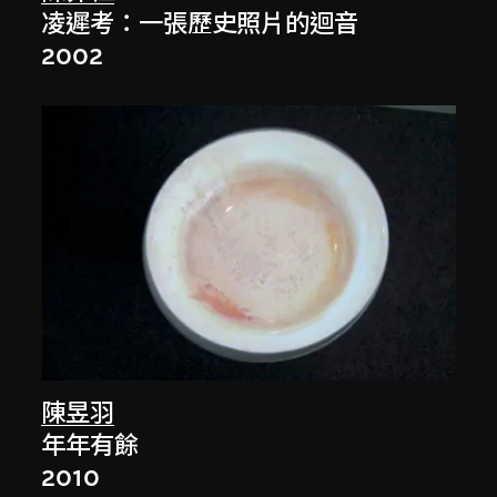
凌遲考：一張歷史照片的迴音
2002
陳昱羽
年年有餘
2010