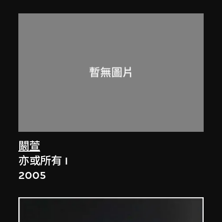
闞萱
亦或所有 I
2005