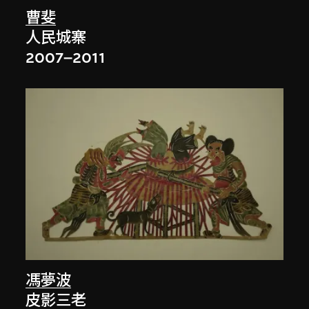
曹斐
人民城寨
2007–2011
馮夢波
皮影三老