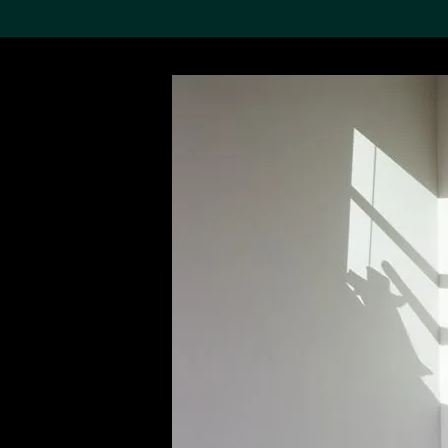
搜索M+藏品
Sea
19,052項結果
進一步篩選
關於M+藏品
探索世界頂級的二十及二十
一世紀視覺文化藏品。