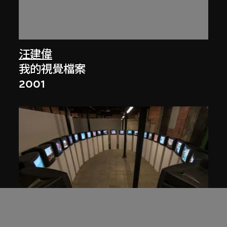
汪建偉
我的視覺檔案
2001