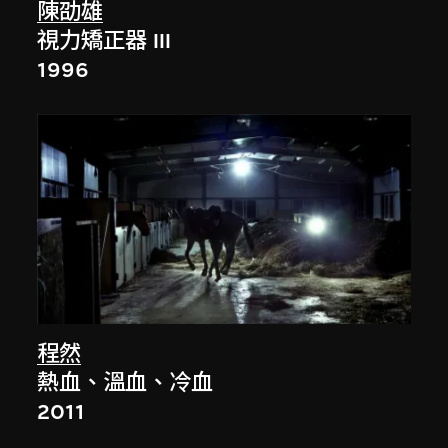
陳劭雄
視力矯正器 III
1996
程然
熱血、溫血、冷血
2011