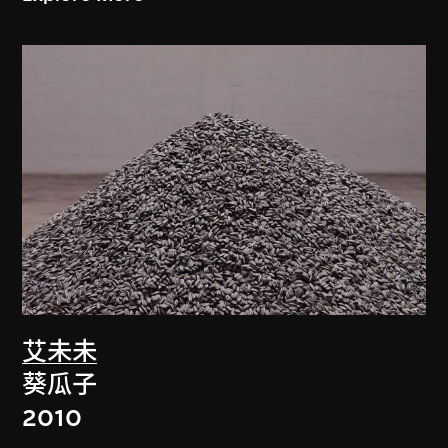
艾未未
葵瓜子
2010