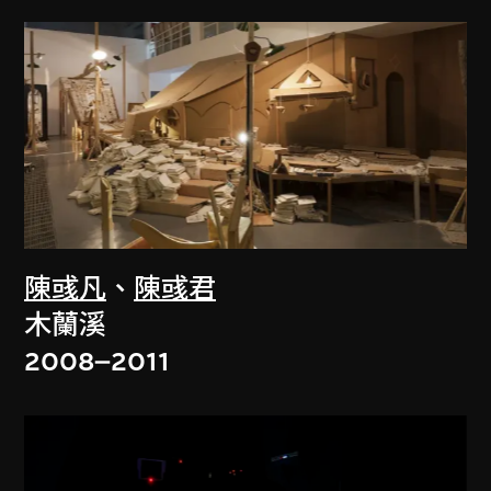
陳彧凡
、
陳彧君
木蘭溪
2008–2011