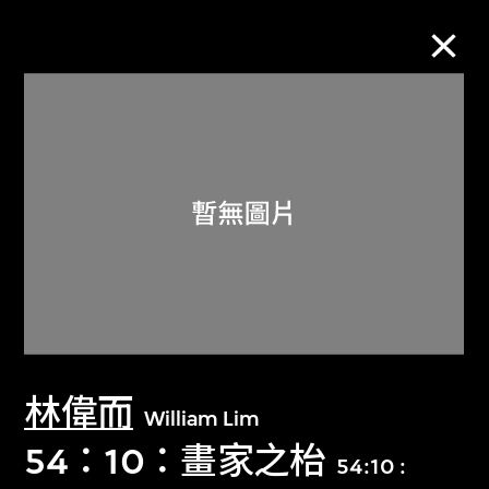
M+藏品
進一步篩選
搜索
關於M+藏品
林偉而
探索世界頂級的二十及二十一世紀視覺
William Lim
文化藏品。
54：10：畫家之枱
54:10 :