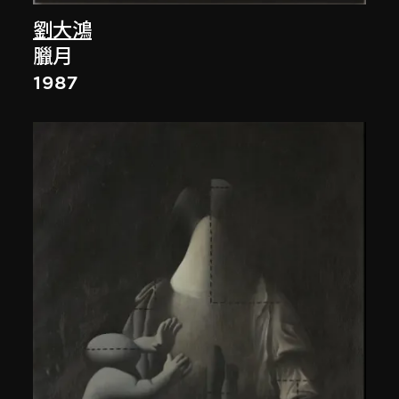
劉大鴻
臘月
1987