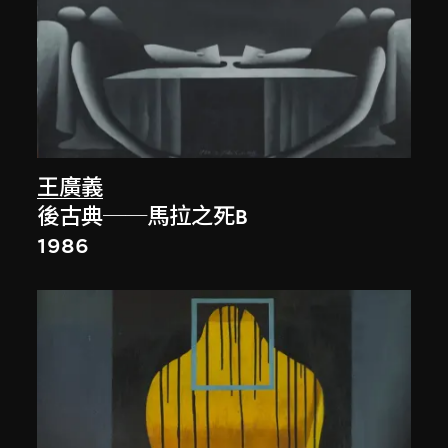
王廣義
後古典──馬拉之死B
1986