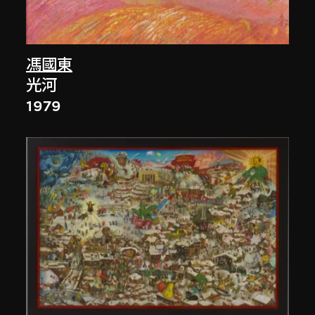
馮國東
光河
1979