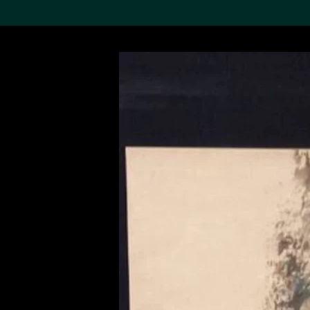
搜索M+藏品
Sea
19,052項結果
進一步篩選
關於M+藏品
探索世界頂級的二十及二十
一世紀視覺文化藏品。