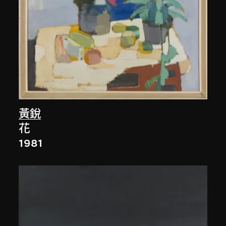
黃銳
花
1981