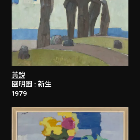
黃銳
圓明園 : 新生
1979