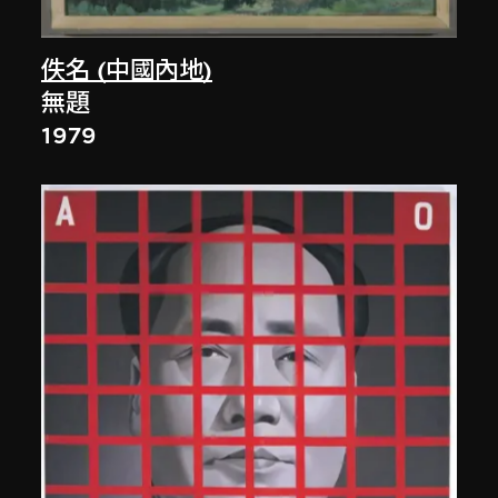
佚名 (中國內地)
無題
1979