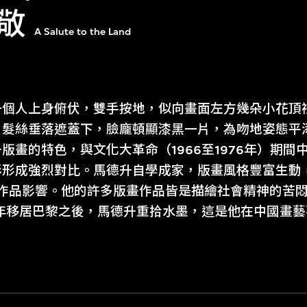
敬
A Salute to the Land
一個人上身俯伏，雙手按地，似向畫面左方幾朵小花頂
。髮絲垂落遮蓋下，臉龐頓顯漆黑一片，為吻地姿態平
版畫的特色，與文化大革命（1966至1976年）期間
成強烈對比。馬德升自學成家，版畫風格豐富生動，深受Kät
ch木刻作品影響。他的許多版畫作品皆是描繪社會精神的
6年移居巴黎之後，馬德升重拾水墨，這是他在中國畫