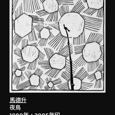
馬德升
夜鳥