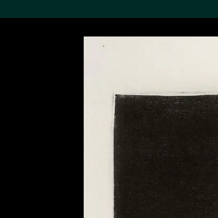
搜索M+藏品
Sea
19,052項結果
進一步篩選
關於M+藏品
探索世界頂級的二十及二十
一世紀視覺文化藏品。