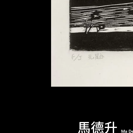
馬德升
Ma D