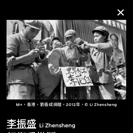
M+藏品
進一步篩選
搜索
關於M+藏品
M+，香港，劉香成捐贈，2012年，© Li Zhensheng
探索世界頂級的二十及二十一世紀視覺
文化藏品。
李振盛
Li Zhensheng