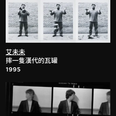
艾未未
摔一隻漢代的瓦罐
1995