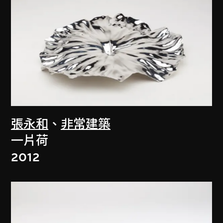
張永和
、
非常建築
一片荷
2012