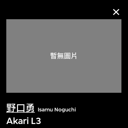
M+藏品
進一步篩選
搜索
關於M+藏品
野口勇
探索世界頂級的二十及二十一世紀視覺
Isamu Noguchi
文化藏品。
Akari L3