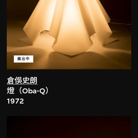
展出中
倉俁史朗
燈（Oba-Q）
1972