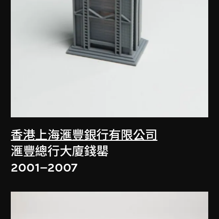
香港上海滙豐銀行有限公司
滙豐總行大廈錢罌
2001–2007