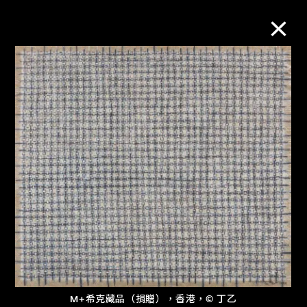
M+藏品
進一步篩選
搜索
關於M+藏品
探索世界頂級的二十及二十一世紀視覺
文化藏品。
M+希克藏品（捐贈），香港，© 丁乙