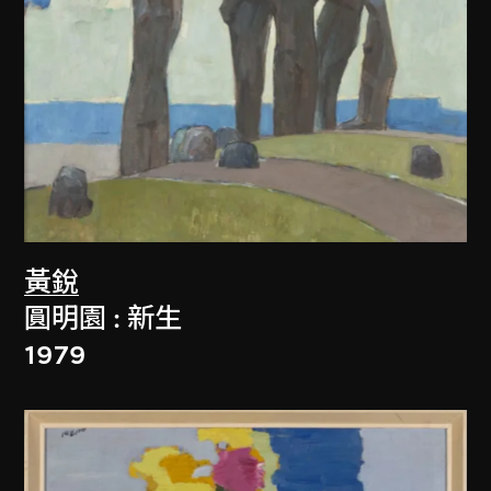
黃銳
圓明園 : 新生
1979