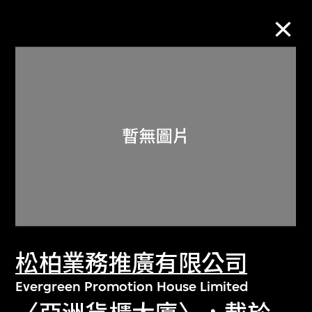
M+藏品
進一步篩選
搜索
關於M+藏品
松柏業務推廣有限公司
探索世界頂級的二十及二十一世紀視覺
文化藏品。
Evergreen Promotion House Limited