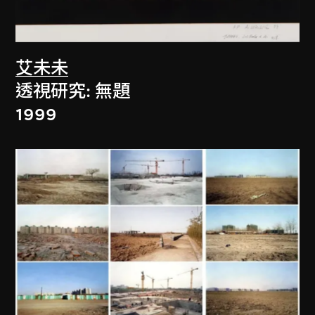
艾未未
透視研究: 無題
1999