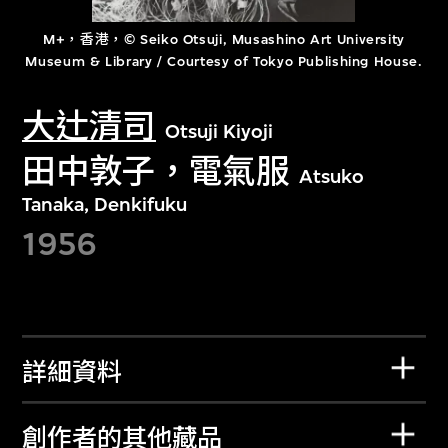
M+，香港，© Seiko Otsuji, Musashino Art University
Museum & Library / Courtesy of Tokyo Publishing House.
大辻清司
Otsuji Kiyoji
田中敦子，電氣服
Atsuko
Tanaka, Denkifuku
1956
詳細資料
創作者的其他藏品