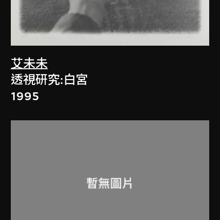
艾未未
透視研究:白宮
1995