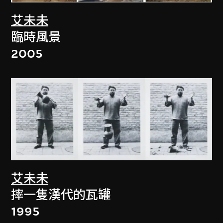
艾未未
臨時風景
2005
艾未未
摔一隻漢代的瓦罐
1995