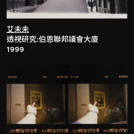
艾未未
透視研究:伯恩聯邦議會大廈
1999