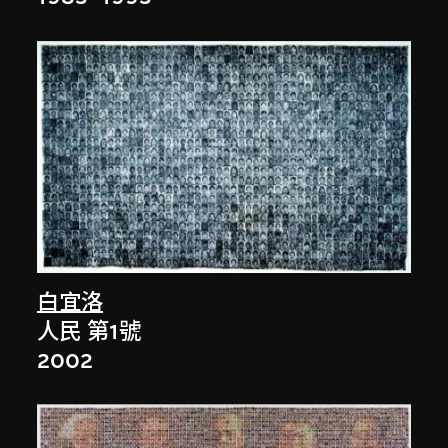
白宜洛
人民 第1號
2002