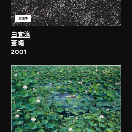
展出中
白宜洛
蒼蠅
2001