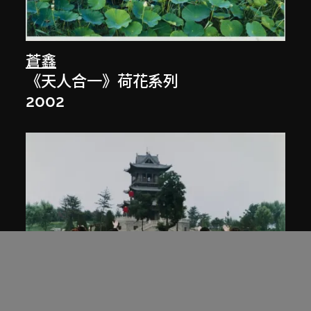
蒼鑫
《天人合一》荷花系列
2002