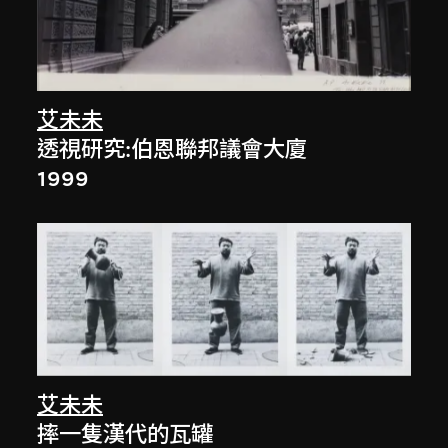
艾未未
透視研究:伯恩聯邦議會大廈
1999
艾未未
摔一隻漢代的瓦罐