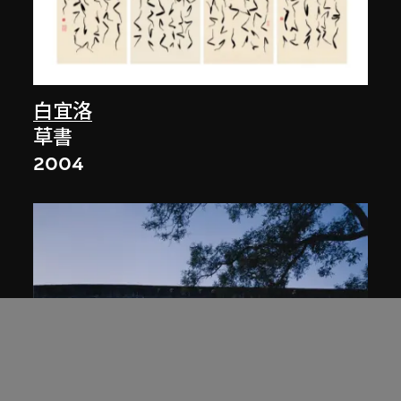
白宜洛
草書
2004