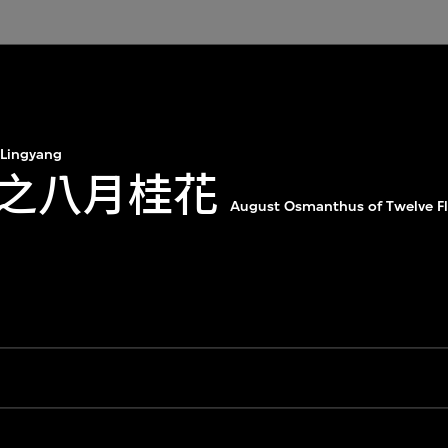
Lingyang
之八月桂花
August Osmanthus of Twelve F