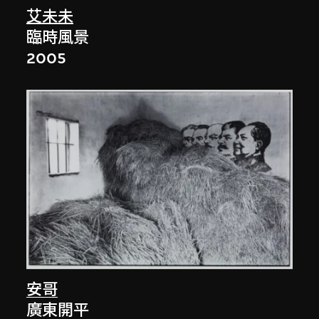
艾未未
臨時風景
2005
安哥
廣東開平