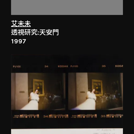
艾未未
透視研究:天安門
1997