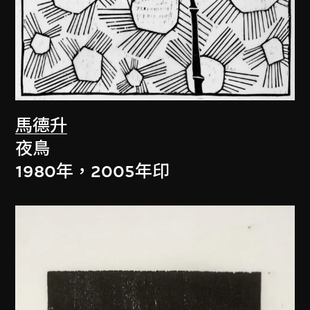
馬德升
夜鳥
1980年，2005年印