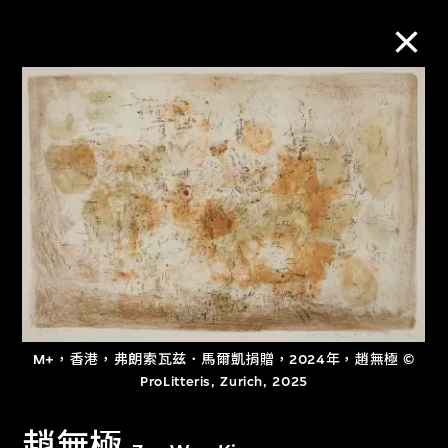
M+藏品
進一步篩選
搜索
關於M+藏品
M+，香港，弗朗索瓦兹．馬爾凱捐贈，2024年，趙無極 ©
探索世界頂級的二十及二十一世紀視覺
ProLitteris, Zurich, 2025
文化藏品。
趙無極