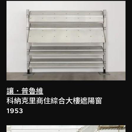
讓．普魯維
科納克里商住綜合大樓遮陽窗
1953