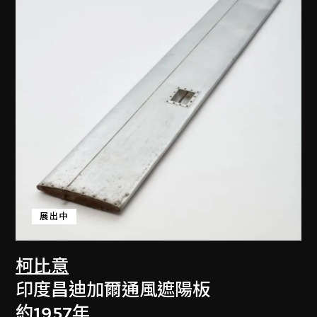
展出中
柯比意
印度昌迪加爾通風遮陽板
約1957年