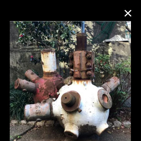
M+藏品
進一步篩選
搜索
關於M+藏品
探索世界頂級的二十及二十一世紀視覺
文化藏品。