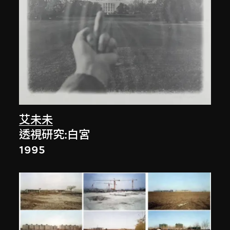
艾未未
透視研究:白宮
1995