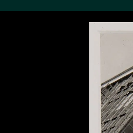
搜索M+藏品
Sea
19,052項結果
進一步篩選
關於M+藏品
探索世界頂級的二十及二十
一世紀視覺文化藏品。