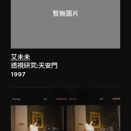
艾未未
透視研究:天安門
1997