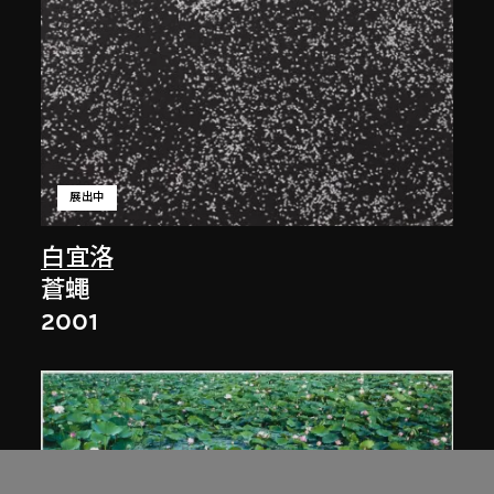
展出中
白宜洛
蒼蠅
2001