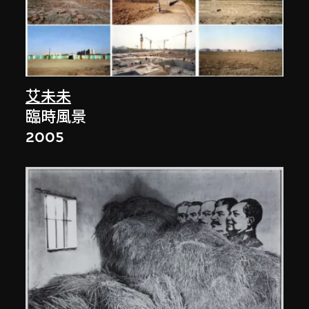
艾未未
臨時風景
2005