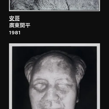
安哥
廣東開平
1981