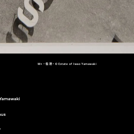
M+，香港，© Estate of Iwao Yamawaki
 Yamawaki
aus
年