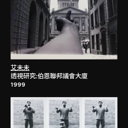
艾未未
透視研究:伯恩聯邦議會大廈
1999