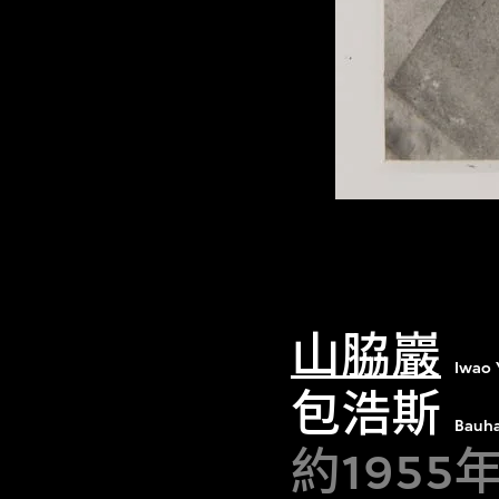
山脇巖
Iwao
包浩斯
Bauh
約1955