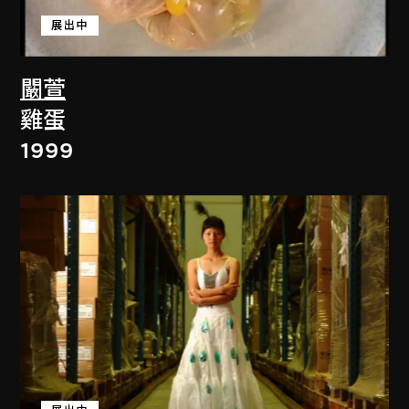
展出中
闞萱
雞蛋
1999