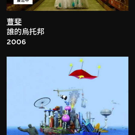
展出中
曹斐
誰的烏托邦
2006