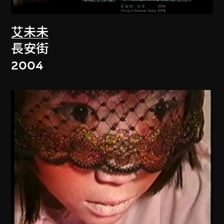
艾未未
長安街
2004