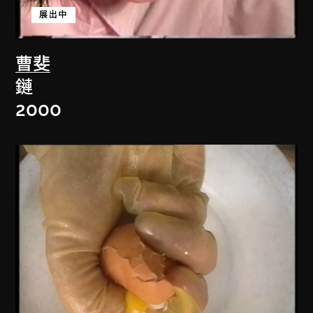
展出中
曹斐
鏈
2000