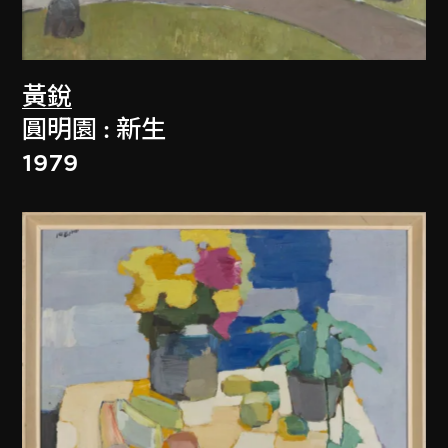
黃銳
圓明園 : 新生
1979