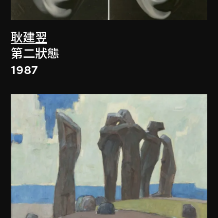
耿建翌
第二狀態
1987