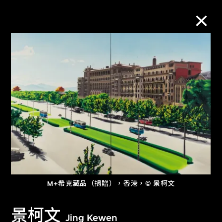
M+藏品
進一步篩選
搜索
關於M+藏品
M+希克藏品（捐贈），香港，© 景柯文
探索世界頂級的二十及二十一世紀視覺
文化藏品。
景柯文
Jing Kewen