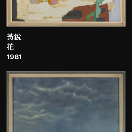
黃銳
花
1981