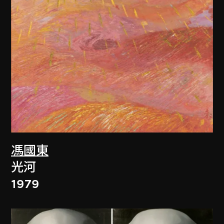
馮國東
光河
1979