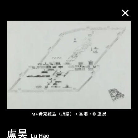
M+藏品
進一步篩選
搜索
關於M+藏品
M+希克藏品（捐贈），香港，© 盧昊
探索世界頂級的二十及二十一世紀視覺
文化藏品。
盧昊
Lu Hao