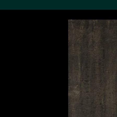
搜索M+藏品
Sea
19,052項結果
進一步篩選
關於M+藏品
探索世界頂級的二十及二十
一世紀視覺文化藏品。