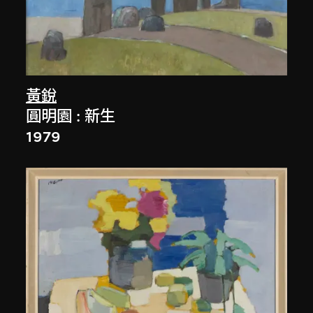
黃銳
圓明園 : 新生
1979