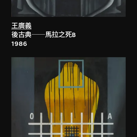
王廣義
後古典──馬拉之死B
1986