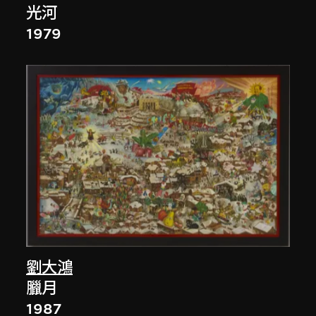
光河
1979
劉大鴻
臘月
1987