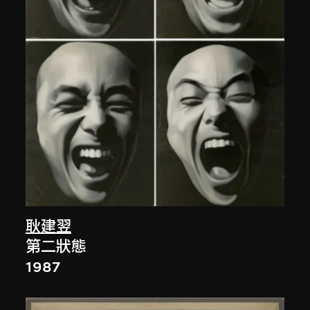
耿建翌
第二狀態
1987