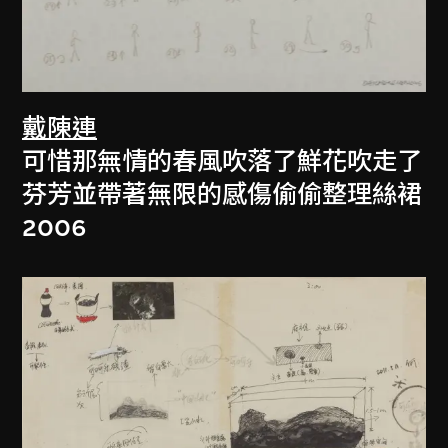
戴陳連
可惜那無情的春風吹落了鮮花吹走了
芬芳並帶著無限的感傷偷偷整理絲裙
2006