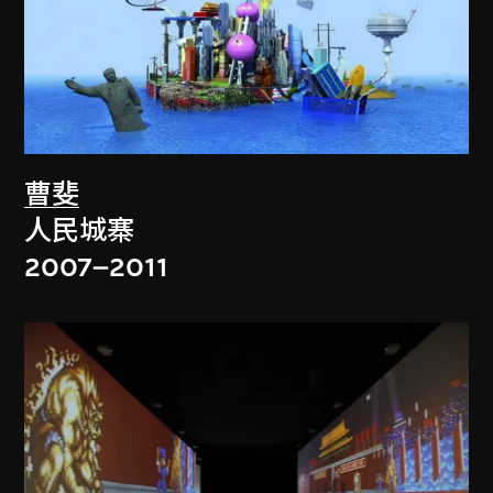
曹斐
人民城寨
2007–2011