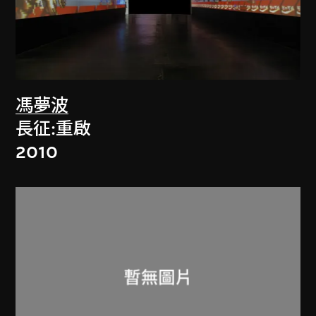
馮夢波
長征:重啟
2010