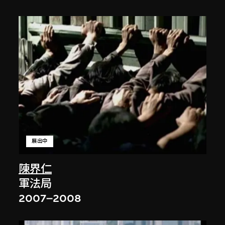
展出中
陳界仁
軍法局
2007–2008