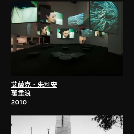
艾薩克．朱利安
萬重浪
2010