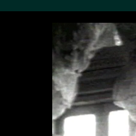
搜索M+藏品
Sea
19,052項結果
進一步篩選
關於M+藏品
探索世界頂級的二十及二十
一世紀視覺文化藏品。