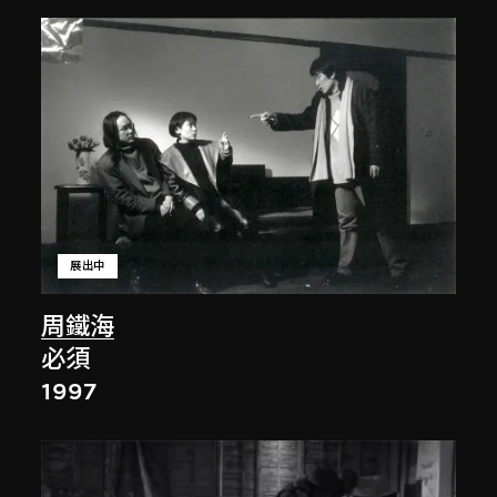
展出中
周鐵海
必須
1997