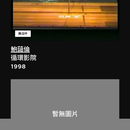
展出中
鮑藹倫
循環影院
1998