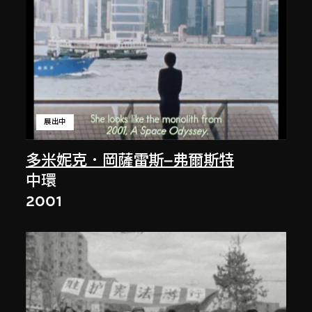
展出中
多米妮克．岡薩雷斯–弗爾斯特
中環
2001