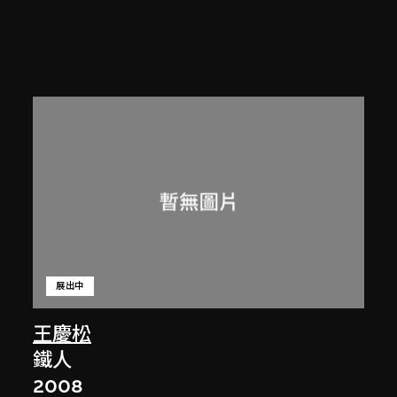
展出中
王慶松
鐵人
2008