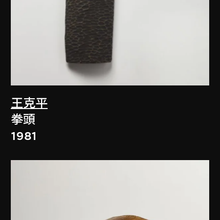
王克平
拳頭
1981