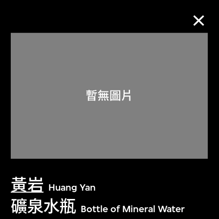
M+藏品
進一步篩選
搜索
關於M+藏品
黃岩
探索世界頂級的二十及二十一世紀視覺
Huang Yan
文化藏品。
礦泉水瓶
Bottle of Mineral Water