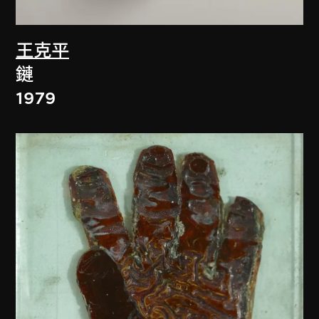
王克平
鏈
1979