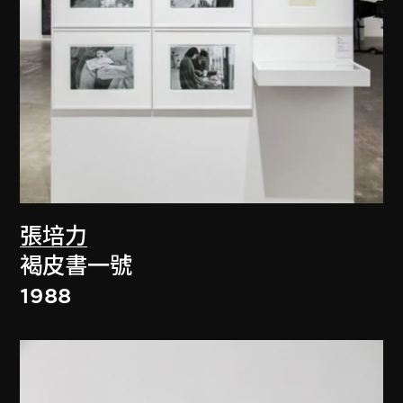
張培力
褐皮書一號
1988