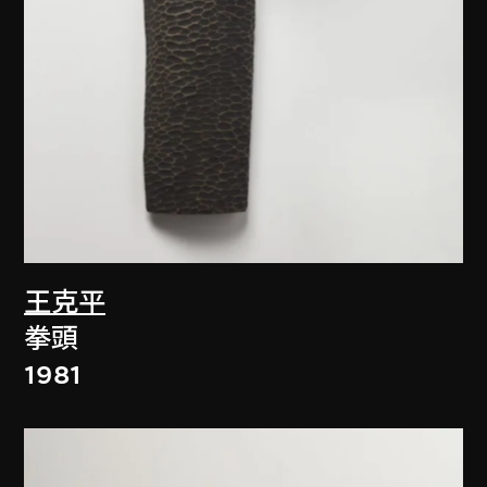
王克平
拳頭
1981