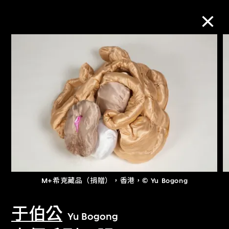
M+藏品
進一步篩選
搜索
關於M+藏品
M+希克藏品（捐贈），香港，© Yu Bogong
探索世界頂級的二十及二十一世紀視覺
文化藏品。
于伯公
Yu Bogong