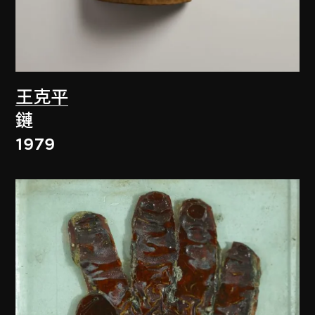
王克平
鏈
1979