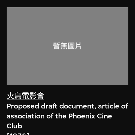
火鳥電影會
Proposed draft document, article of
association of the Phoenix Cine
Club