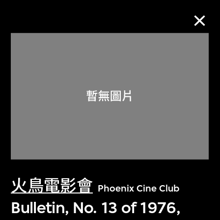
M+藏品
進一步篩選
搜索
關於M+藏品
火鳥電影會
探索世界頂級的二十及二十一世紀視覺
Phoenix Cine Club
文化藏品。
Bulletin, No. 13 of 1976,