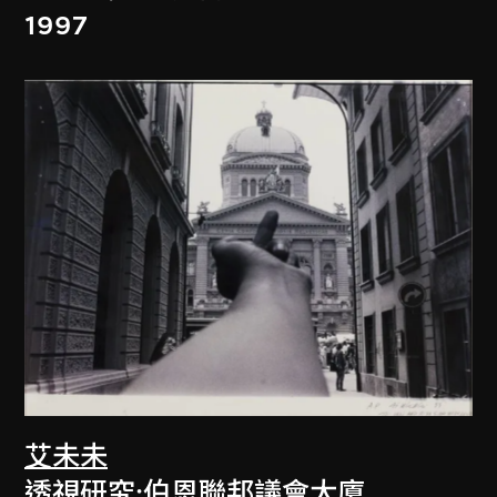
1997
艾未未
透視研究:伯恩聯邦議會大廈