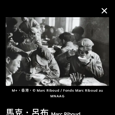
M+藏品
進一步篩選
搜索
關於M+藏品
M+，香港，© Marc Riboud / Fonds Marc Riboud au
探索世界頂級的二十及二十一世紀視覺
MNAAG
文化藏品。
馬克．呂布
Marc Riboud