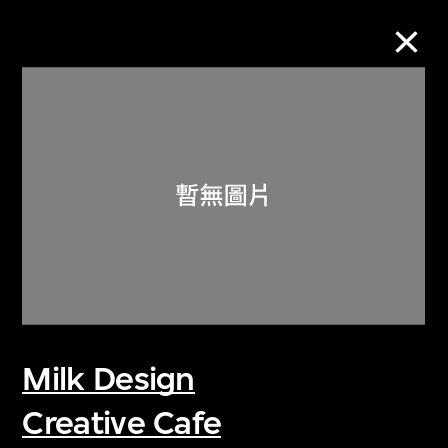
M+藏品
進一步篩選
搜索
關於M+藏品
Milk Design
探索世界頂級的二十及二十一世紀視覺
文化藏品。
Creative Cafe