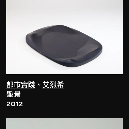
都市實踐
、
艾烈希
盤景
2012