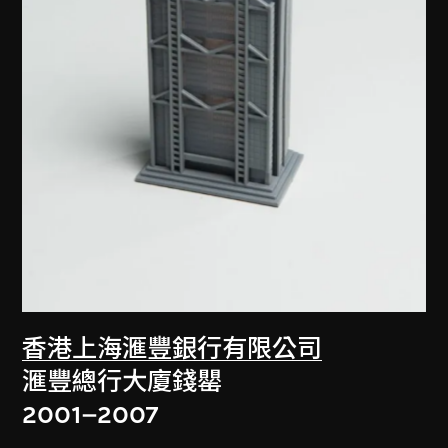
香港上海滙豐銀行有限公司
滙豐總行大廈錢罌
2001–2007