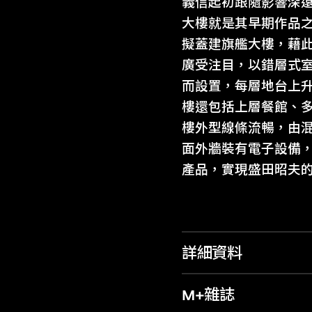
義信起初跟隨影響深遠
大樓就是其早期作品之
擬蓋建旗艦大樓，藉此
廣受注目，以錯層式
而設置，每層地台上
樓還包括上層餐館、
樓外型線條流暢，由
面外牆裝有電子設備，
產品，實現盛田昭夫
詳細資料
M+雜誌