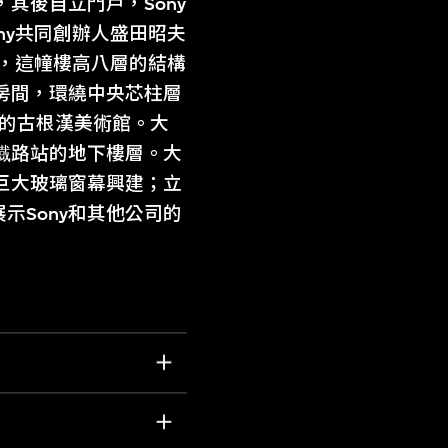
其後自立門戶，Sony
ny共同創辦人盛田昭夫
段，這幢樓高八層的結構
房間，環繞中央芯柱層
約的古根漢美術館。大
鐡路站的地下樓層。大
巨大玻璃窗幕興建；立
示Sony和其他公司的