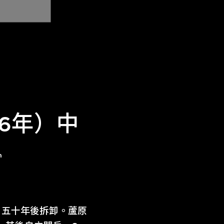
66年）中
n
，五十年後拆卸。蘆原