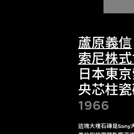
蘆原義信
索尼株式
日本東京
央芯柱瓷
1966
這塊大埋石磚是Son