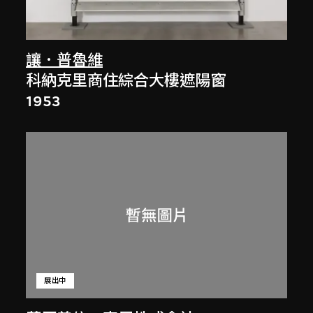
讓．普魯維
科納克里商住綜合大樓遮陽窗
1953
展出中