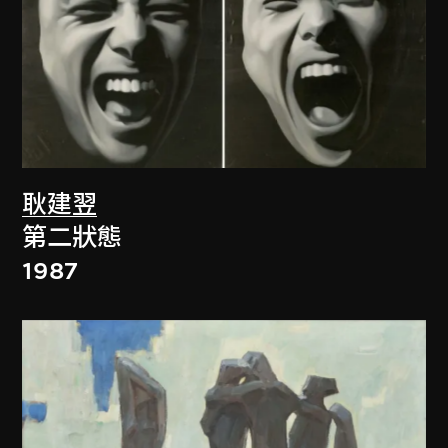
耿建翌
第二狀態
1987