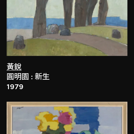
黃銳
圓明園 : 新生
1979