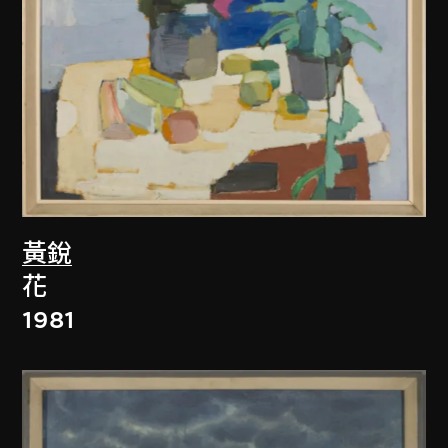
黃銳
花
1981