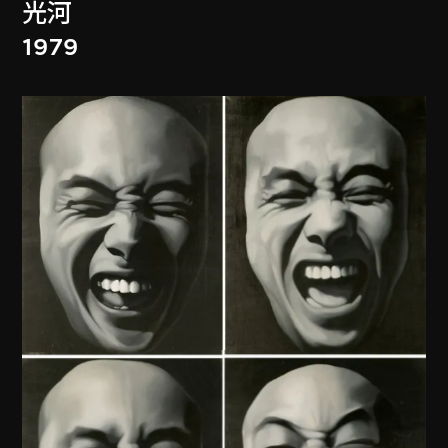
光河
1979