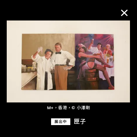
M+藏品
進一步篩選
搜索
關於M+藏品
M+，香港，© 小澤剛
探索世界頂級的二十及二十一世紀視覺
匣子
展出中
文化藏品。