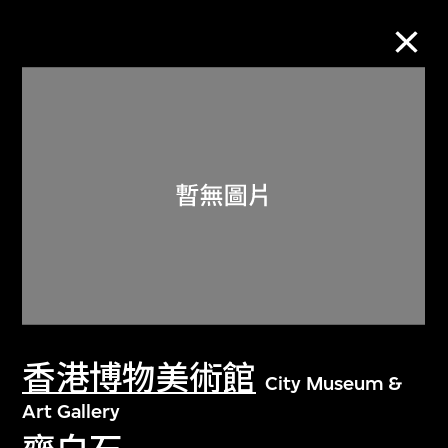
M+藏品
進一步篩選
搜索
關於M+藏品
香港博物美術館
探索世界頂級的二十及二十一世紀視覺
City Museum &
文化藏品。
Art Gallery