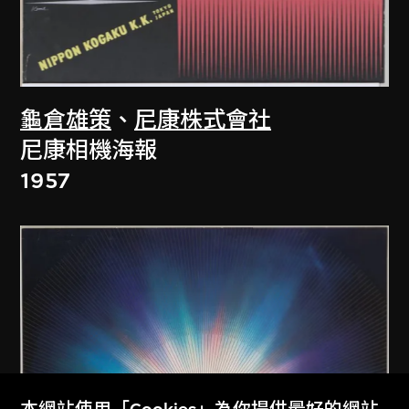
龜倉雄策
、
尼康株式會社
尼康相機海報
1957