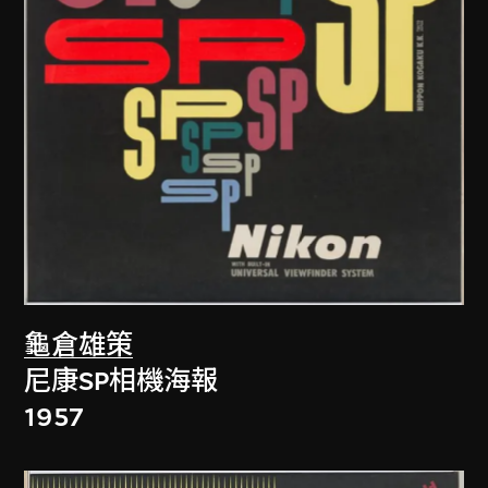
龜倉雄策
尼康SP相機海報
1957