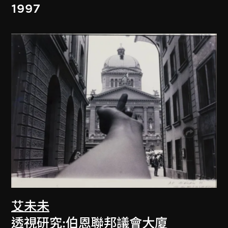
1997
艾未未
透視研究:伯恩聯邦議會大廈