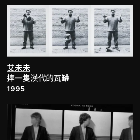
艾未未
摔一隻漢代的瓦罐
1995