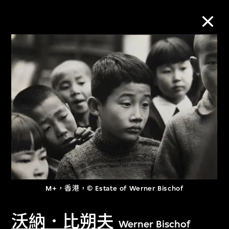
M+藏品
進一步篩選
搜索
關於M+藏品
M+，香港，© Estate of Werner Bischof
探索世界頂級的二十及二十一世紀視覺
文化藏品。
沃納．比朔夫
Werner Bischof