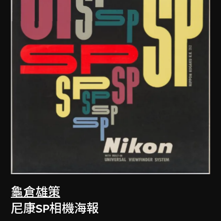
龜倉雄策
尼康SP相機海報