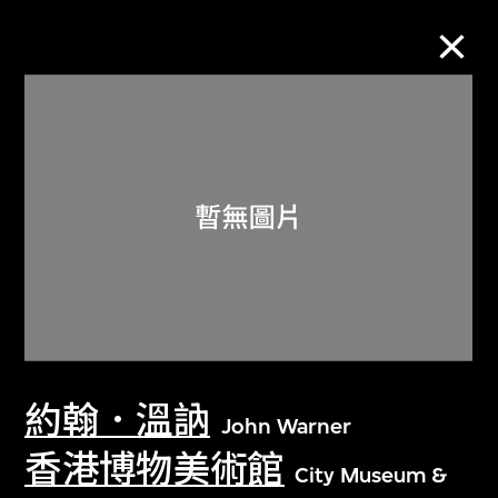
M+藏品
進一步篩選
搜索
關於M+藏品
約翰．溫訥
探索世界頂級的二十及二十一世紀視覺
John Warner
文化藏品。
香港博物美術館
City Museum &