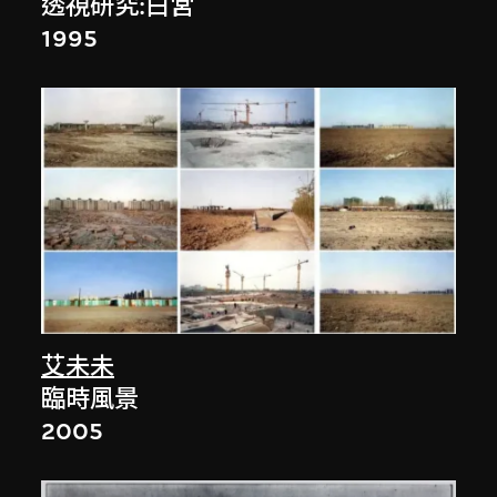
透視研究:白宮
1995
艾未未
臨時風景
2005