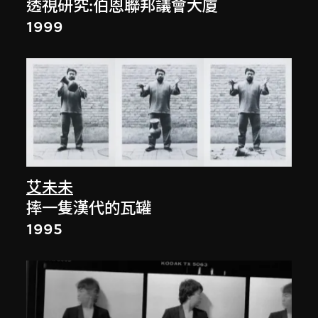
透視研究:伯恩聯邦議會大廈
1999
艾未未
摔一隻漢代的瓦罐
1995