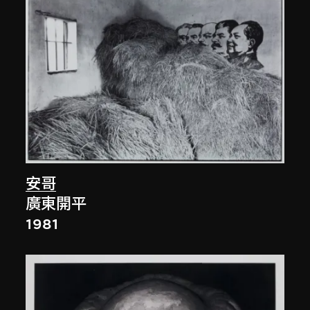
安哥
廣東開平
1981