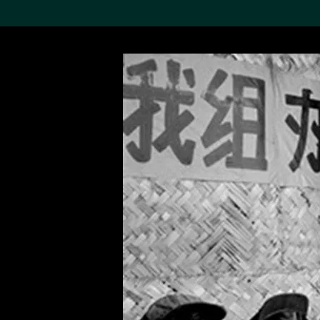
搜索M+藏品
Sea
19,052項結果
進一步篩選
關於M+藏品
探索世界頂級的二十及二十
一世紀視覺文化藏品。