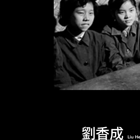
劉香成
Liu H