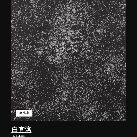
展出中
白宜洛