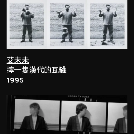
艾未未
摔一隻漢代的瓦罐
1995