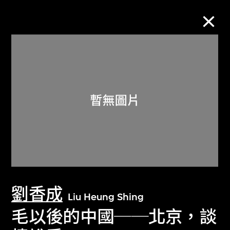
M+藏品
進一步篩選
搜索
關於M+藏品
劉香成
探索世界頂級的二十及二十一世紀視覺
Liu Heung Shing
文化藏品。
毛以後的中國──北京，談