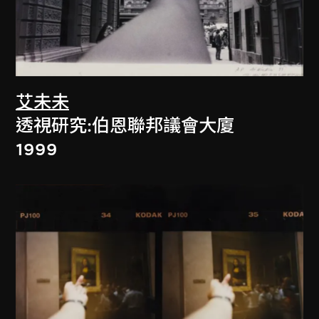
艾未未
透視研究:伯恩聯邦議會大廈
1999