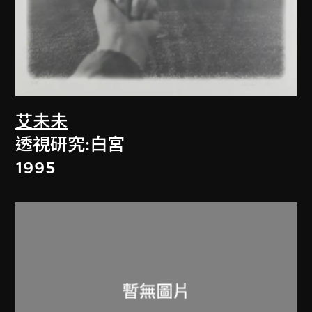
艾未未
透視研究:白宮
1995