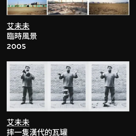
艾未未
臨時風景
2005
艾未未
摔一隻漢代的瓦罐