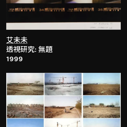
艾未未
透視研究: 無題
1999