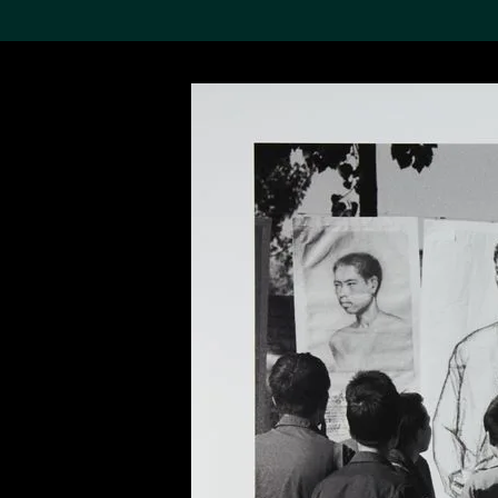
搜索M+藏品
Sea
19,052項結果
進一步篩選
關於M+藏品
探索世界頂級的二十及二十
一世紀視覺文化藏品。