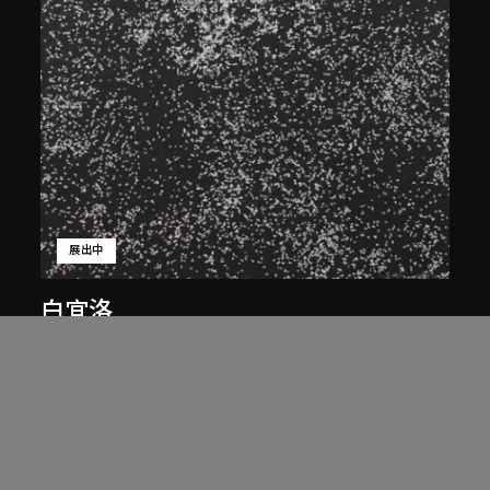
展出中
白宜洛
蒼蠅
2001