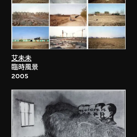
艾未未
臨時風景
2005