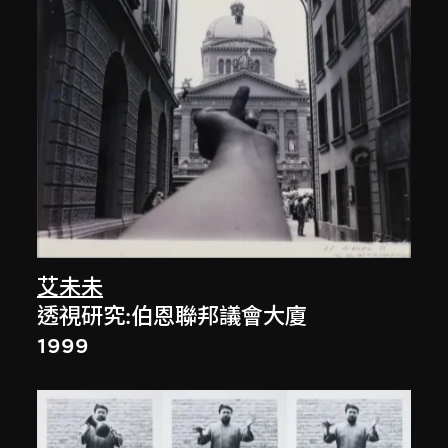
艾未未
透視研究:伯恩聯邦議會大廈
1999