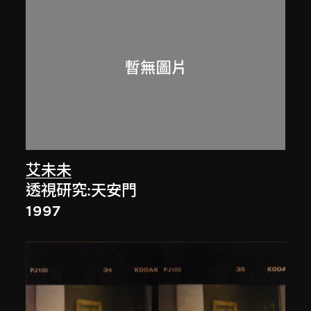
艾未未
透視研究:天安門
1997