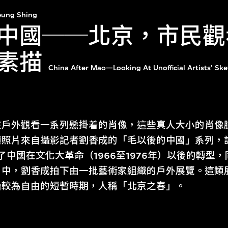
eung Shing
中國──北京，市民觀
素描
China After Mao—Looking At Unofficial Artists' Ske
在戶外觀看一系列懸掛着的肖像，這些真人大小的肖像
幀照片來自攝影記者劉香成的「毛以後的中國」系列，
見證了中國在文化大革命（1966至1976年）以後的轉
中，劉香成拍下由一批藝術家組織的戶外展覽。這類展
治較為自由的短暫時期，人稱「北京之春」。