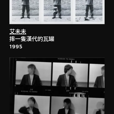
艾未未
摔一隻漢代的瓦罐
1995