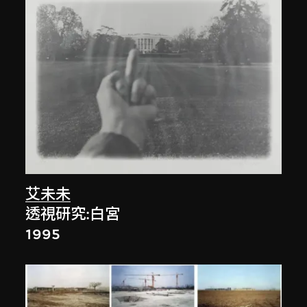
艾未未
透視研究:白宮
1995