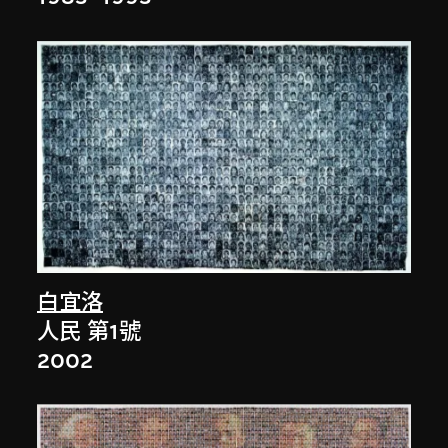
白宜洛
人民 第1號
2002