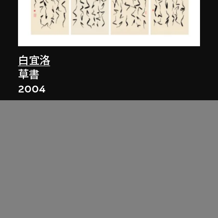
白宜洛
草書
2004