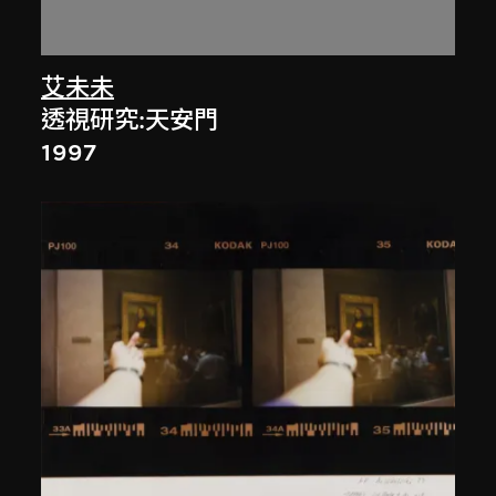
艾未未
透視研究:天安門
1997