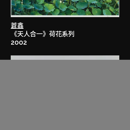
蒼鑫
《天人合一》荷花系列
2002