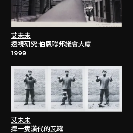
艾未未
透視研究:伯恩聯邦議會大廈
1999
艾未未
摔一隻漢代的瓦罐