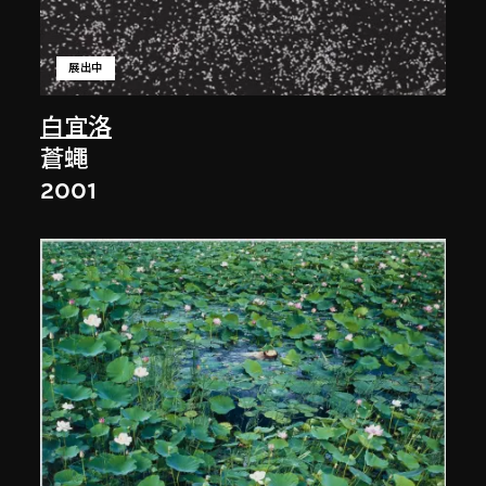
展出中
白宜洛
蒼蠅
2001