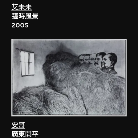
艾未未
臨時風景
2005
安哥
廣東開平