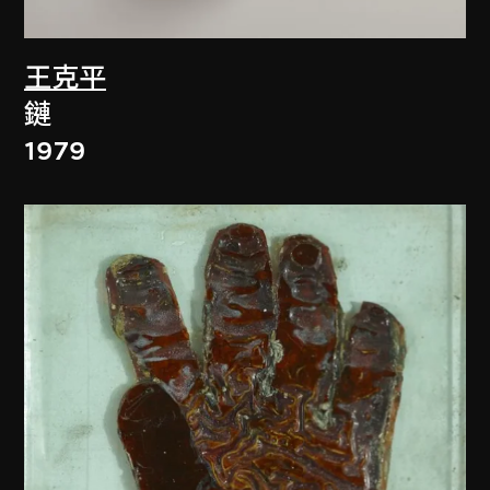
王克平
鏈
1979