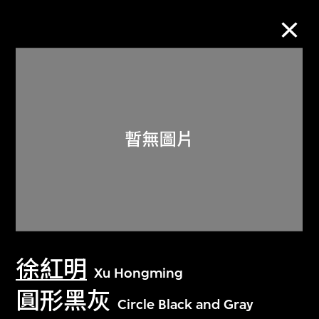
M+藏品
進一步篩選
搜索
關於M+藏品
徐紅明
探索世界頂級的二十及二十一世紀視覺
Xu Hongming
文化藏品。
圓形黑灰
Circle Black and Gray