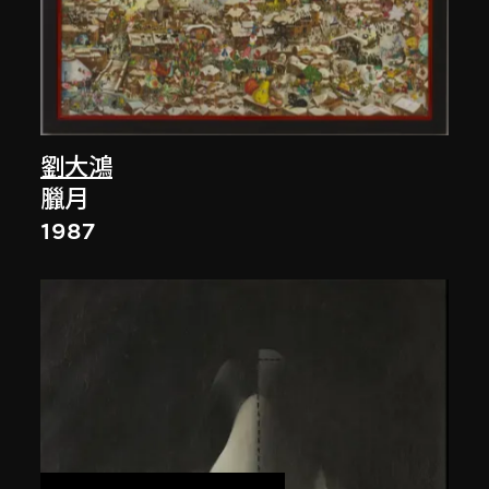
劉大鴻
臘月
1987