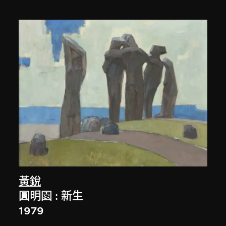
黃銳
圓明園 : 新生
1979