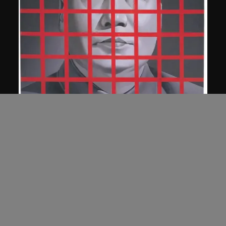
王廣義
毛澤東: 紅色方格二號
1989