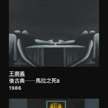
王廣義
後古典──馬拉之死B
1986