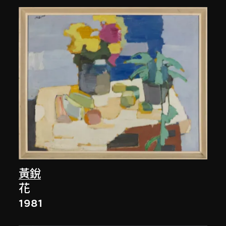
黃銳
花
1981