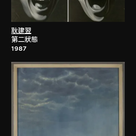
耿建翌
第二狀態
1987