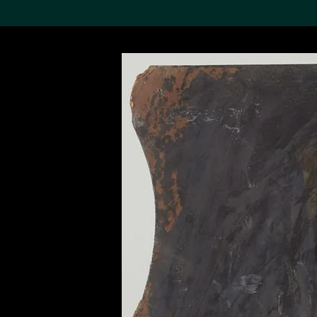
搜索M+藏品
Sea
19,052項結果
進一步篩選
關於M+藏品
探索世界頂級的二十及二十
一世紀視覺文化藏品。