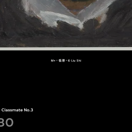
M+，香港，© Liu Shi
Classmate No.3
80