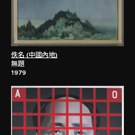
佚名 (中國內地)
無題
1979