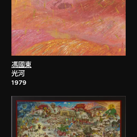
馮國東
光河
1979