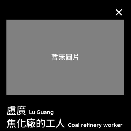
M+藏品
進一步篩選
搜索
關於M+藏品
盧廣
探索世界頂級的二十及二十一世紀視覺
Lu Guang
文化藏品。
焦化廠的工人
Coal refinery worker