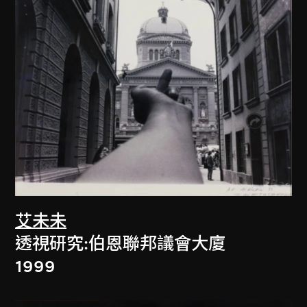
艾未未
透視研究:伯恩聯邦議會大廈
1999