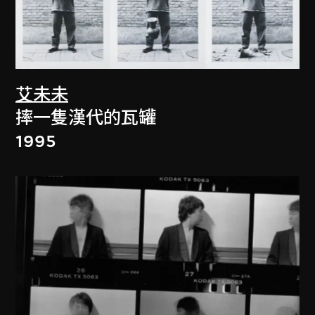
艾未未
摔一隻漢代的瓦罐
1995