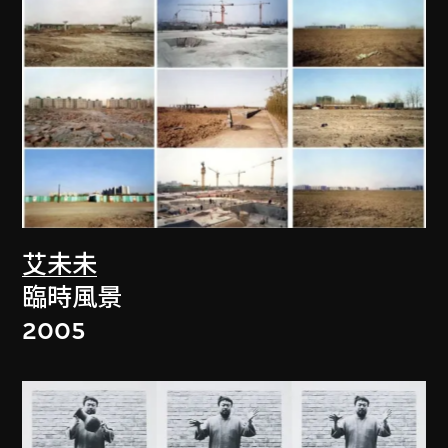
艾未未
臨時風景
2005