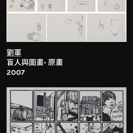
劉軍
盲人與圖畫- 原畫
2007