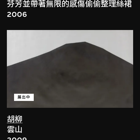
芬芳並帶著無限的感傷偷偷整理絲裙
2006
展出中
胡柳
雲山