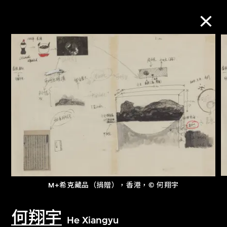
M+藏品
進一步篩選
搜索
關於M+藏品
M+希克藏品（捐贈），香港，© 何翔宇
探索世界頂級的二十及二十一世紀視覺
文化藏品。
何翔宇
He Xiangyu