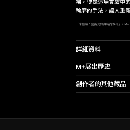
裙，便是這場實驗中
輪廓的手法，讓人重
「宋懷桂：藝術先鋒與時尚教母」，M+，香
詳細資料
M+展出歷史
創作者的其他藏品