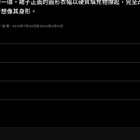
的一環。裙子正面的圓形衣幅以硬質填充物撐起，完全
新想像其身形。
港，2023年7月29日至2024年4月14日