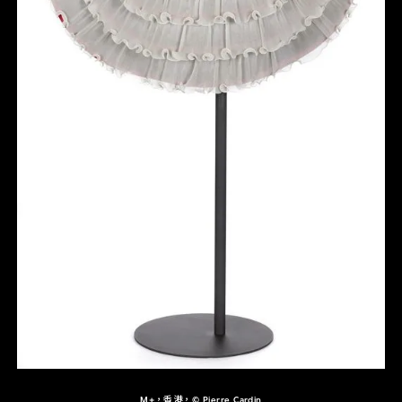
M+，香港，© Pierre Cardin