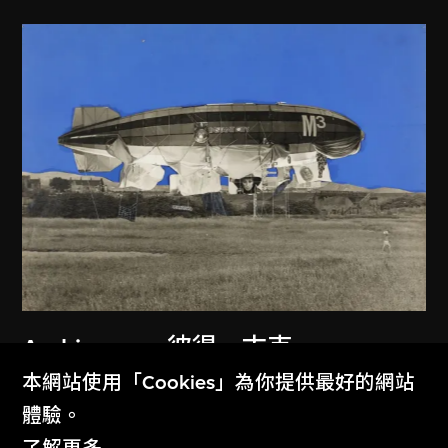
Archigram
、
彼得．古克
「即時城市」飛船與拼貼圖
本網站使用「Cookies」為你提供最好的網站
1968
體驗。