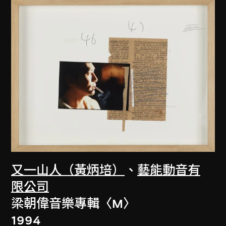
又一山人（黃炳培）
、
藝能動音有
限公司
梁朝偉音樂專輯〈M〉
1994