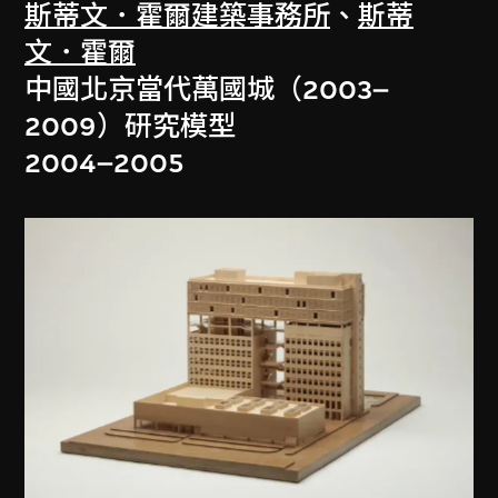
斯蒂文．霍爾建築事務所
、
斯蒂
文．霍爾
中國北京當代萬國城（2003–
2009）研究模型
2004–2005