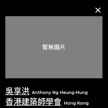
M+藏品
進一步篩選
搜索
關於M+藏品
吳享洪
探索世界頂級的二十及二十一世紀視覺
Anthony Ng Heung-Hung
文化藏品。
香港建築師學會
Hong Kong